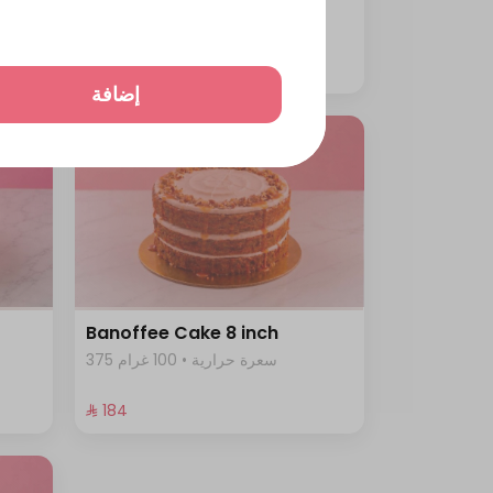
344 سعرة حرارية • 100 غرام
⁨⁦‪‬ 230⁩
إضافة
Banoffee Cake 8 inch
375 سعرة حرارية • 100 غرام
⁨⁦‪‬ 184⁩