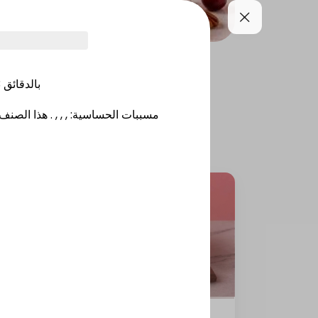
PIES
JARS / PUDDINGS
3
بالدقائق
هذا الصنف 
.
, , ,
:
مسببات الحساسية
Galaxy Cake 12 inch