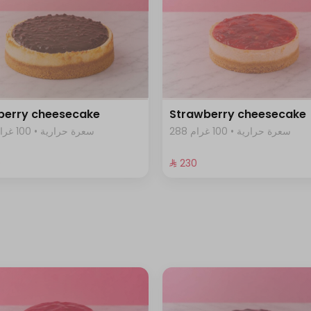
berry cheesecake
Strawberry cheesecake
288 سعرة حرارية • 100 غرام
369 سعرة حرارية • 100 غرام
⁩
⁨⁦‪‬ 230⁩