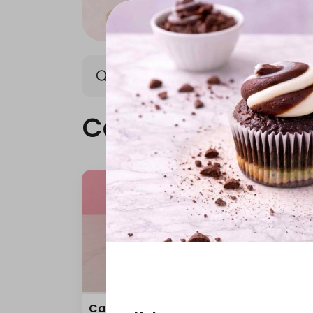
Cake
Mini Cake
Cake
Carrot Cake 10 Inch
Red 