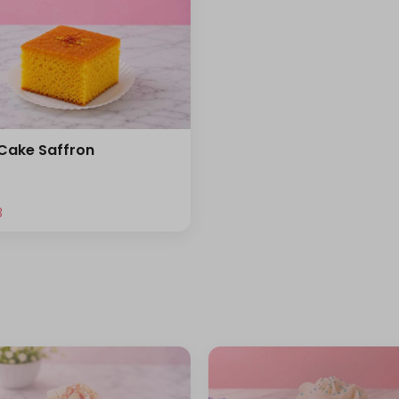
 Cake Saffron
⁩