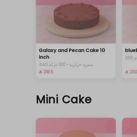
Galaxy and Pecan Cake 10
blue
inch
440 سعرة حرارية • 100 غرام
⁨⁦‪‬ 218.5⁩
⁨⁦‪‬ 230
Mini Cake