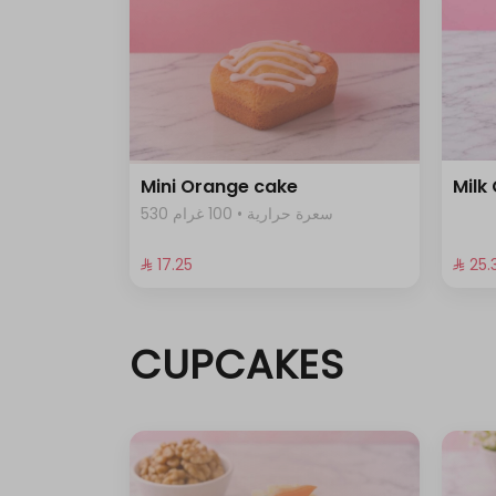
Mini Orange cake
Milk
530 سعرة حرارية • 100 غرام
⁨⁦‪‬ 17.25⁩
⁨⁦‪‬ 25.3
CUPCAKES