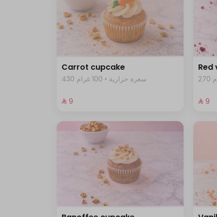
Carrot cupcake
Red 
430 سعرة حرارية • 100 غرام
⁨⁦‪‬ 9⁩
⁨⁦‪‬ 9⁩