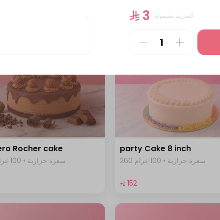
344 سعرة حرارية • 100 غرام
458 سعرة حرارية • 100 غرام
⁨⁦‪‬ 3⁩
الضريبة مشمولة
⁨⁦‪‬ 184⁩
ero Rocher cake
party Cake 8 inch
260 سعرة حرارية • 100 غرام
441 سعرة حرارية • 100 غرام
⁩
⁨⁦‪‬ 152⁩