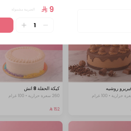
344 سعرة حرارية • 100 غرام
الضريبة مشمولة
يريرو روشيه
كيكة الحفلة 8 انش
260 سعرة حرارية • 100 غرام