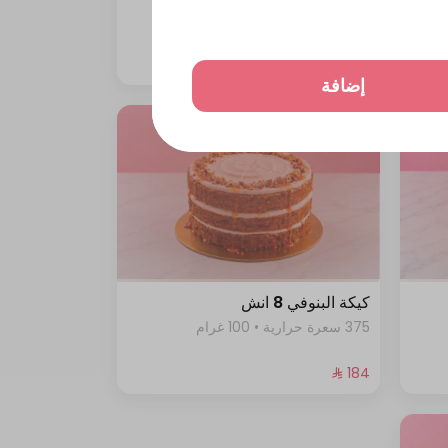
344 سعرة حرارية • 100 غرام
إضافة
كيكة البنوفي 8 انش
375 سعرة حرارية • 100 غرام