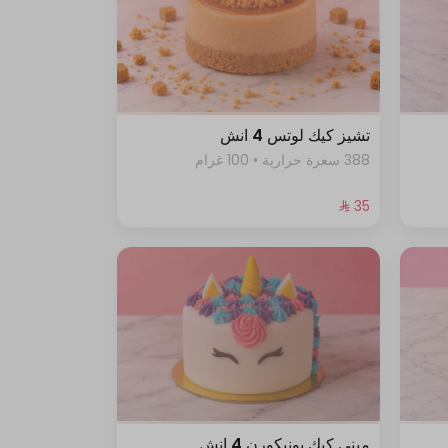
تشيز كيك لوتس 4 انش
388 سعرة حرارية • 100 غرام
ميني كيك يونيكورن 4 انش