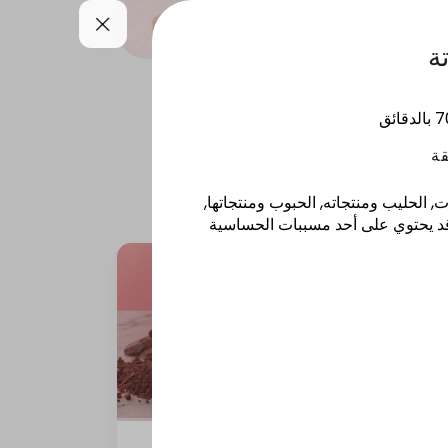
ة
طمانات / بودينج
7
بالدقائق
 الحليب ومنتجاته, الحبوب ومنتجاتها,
قد يحتوي على أحد مسببات الحساسية
كيكة جالكسي 12 انش