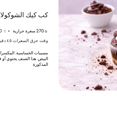
كب كيك الشوكولات
كيك
كوكيز
مافن
براونيز
فطائر
بر
270 سعرة حرارية
•
0
وقت حرق السعرات ٤٥ دقيقة
مسببات الحساسية
:
المكسرات,
البيض
.
هذا الصنف يحتوي أو 
المذكورة
 فيلفيت 10 انش
كيكة جالكسي 10 انش