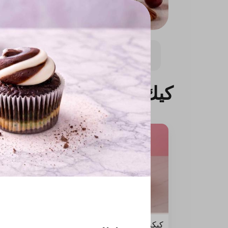
كيك
ميني كيك
كب 
كيك
كيكة الجزر 10 انش
كيكة ريد