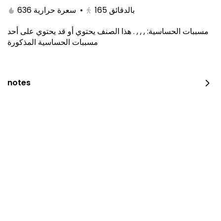
636 سعرة حرارية
•
165
بالدقائق
هذا الصنف يحتوي أو قد يحتوي على أحد
.
, , ,
:
مسببات الحساسية
مسببات الحساسية المذكورة
notes
Carrot Cake 10 Inch
410 سعرة حرارية • 100 غرام
⁨⁦‪‬ 190⁩